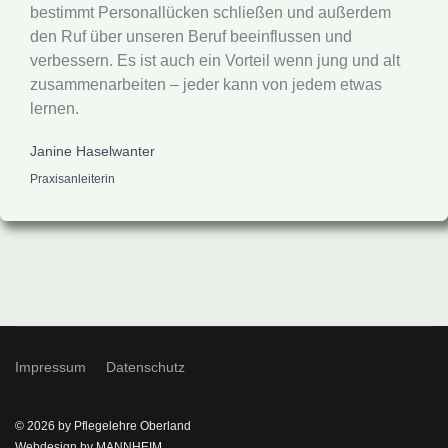
bestimmt Personallücken schließen und außerdem
den Ruf über unseren Beruf beeinflussen und
verbessern. Es ist auch ein Vorteil wenn jung und alt
zusammenarbeiten – jeder kann von jedem etwas
lernen.
Janine Haselwanter
Praxisanleiterin
Impressum
Datenschutz
© 2026 by Pflegelehre Oberland
Webdesign by MANNHEIM